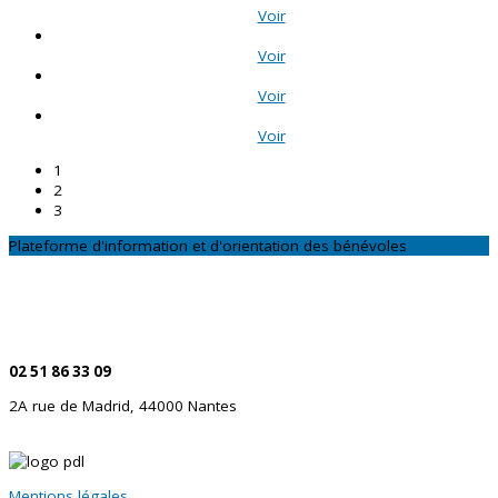
Voir
Voir
Voir
Voir
1
2
3
Plateforme d'information et d'orientation des bénévoles
CONTACTEZ-NOUS
Par téléphone
02 51 86 33 09
2A rue de Madrid, 44000 Nantes
Mentions légales