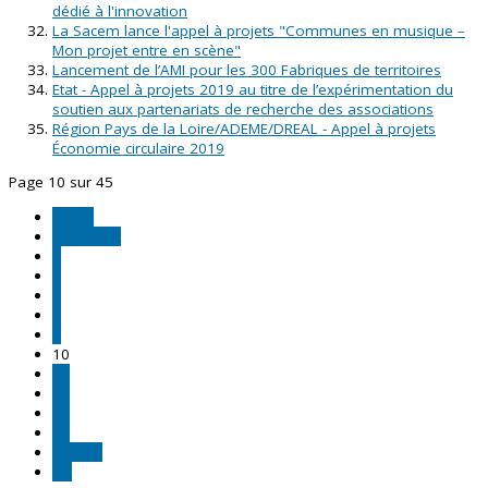
dédié à l'innovation
La Sacem lance l'appel à projets "Communes en musique –
Mon projet entre en scène"
Lancement de l’AMI pour les 300 Fabriques de territoires
Etat - Appel à projets 2019 au titre de l’expérimentation du
soutien aux partenariats de recherche des associations
Région Pays de la Loire/ADEME/DREAL - Appel à projets
Économie circulaire 2019
Page 10 sur 45
Début
Précédent
5
6
7
8
9
10
11
12
13
14
Suivant
Fin