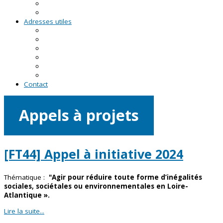
RDV asso du CRVA
Temps forts
Adresses utiles
En Pays de la Loire
En Loire-Atlantique
En Maine-et-Loire
En Mayenne
En Sarthe
En Vendée
Contact
Appels à projets
[FT44] Appel à initiative 2024
Thématique :
"Agir pour réduire toute forme d’inégalités
sociales, sociétales ou environnementales en Loire-
Atlantique ».
Lire la suite...