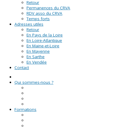
Retour
Permanences du CRVA
RDV asso du CRVA
Temps forts
Adresses utiles
Retour
En Pays de la Loire
En Loire-Atlantique
En Maine-et-Loire
En Mayenne
En Sarthe
En Vendée
Contact
Qui sommes-nous ?
La Ligue de l'enseignement
Le CRVA des Pays de la Loire
GUID'ASSO
L'équipe
Formations
Formation Lire et Faire Lire
Formation des bénévoles associatifs
Le Certificat de Formation à la Gestion Associative
(CFGA)