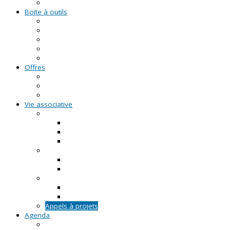
Formations civiques et citoyennes (FCC)
Boite à outils
Fiches pratiques
Documents types
Guide Pratique de l'Association
FAQ - Questions/Réponses
Location d'outils pédagogiques
Offres
Emplois
Missions de services civiques
Stages
Vie associative
On créé notre asso
Comment faire ?
Le projet associatif
Les documents types
On gère notre asso
Actualités
Notre accompagnement à la gestion
On emploie dans notre asso
Actualités sur l'emploi
Notre accompagnement à l'emploi
Appels à projets
Agenda
Permanences du CRVA