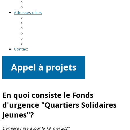
RDV asso du CRVA
Temps forts
Adresses utiles
En Pays de la Loire
En Loire-Atlantique
En Maine-et-Loire
En Mayenne
En Sarthe
En Vendée
Contact
Appel à projets
En quoi consiste le Fonds
d'urgence "Quartiers Solidaires
Jeunes"?
Dernière mise à jour le 19 mai 2021