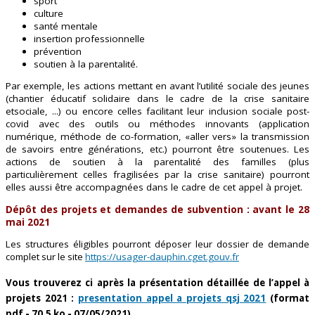
sport
culture
santé mentale
insertion professionnelle
prévention
soutien à la parentalité.
Par exemple, les actions mettant en avant
l’utilité sociale des jeunes
(chantier éducatif solidaire dans le cadre de la crise sanitaire
et
sociale, ...) ou encore celles facilitant leur inclusion sociale post-
covid avec des outils ou
méthodes innovants (application
numérique, méthode de co-formation, «
aller vers
» la
transmission
de savoirs entre générations, etc.)
pourront être soutenues
. Les
actions de soutien à la parentalité des
familles (plus
particulièrement celles fragilisées par la crise sanitaire) pourront
elles aussi être
accompagnées dans le cadre de cet appel à projet.
Dépôt des projets et demandes de subvention : avant le 28
mai 2021
Les structures éligibles pourront déposer leur dossier de demande
complet sur le site
https://usager-dauphin.cget.gouv.fr
Vous trouverez ci après la présentation détaillée de l’appel à
projets 2021 :
presentation appel a projets qsj 2021
(format
pdf - 70.5 ko - 07/05/2021)