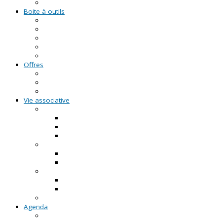
Formations civiques et citoyennes (FCC)
Boite à outils
Fiches pratiques
Documents types
Guide Pratique de l'Association
FAQ - Questions/Réponses
Location d'outils pédagogiques
Offres
Emplois
Missions de services civiques
Stages
Vie associative
On créé notre asso
Comment faire ?
Le projet associatif
Les documents types
On gère notre asso
Actualités
Notre accompagnement à la gestion
On emploie dans notre asso
Actualités sur l'emploi
Notre accompagnement à l'emploi
Appels à projets
Agenda
Permanences du CRVA