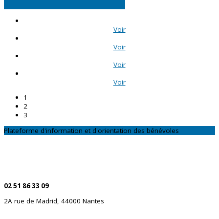
Voir
Voir
Voir
Voir
1
2
3
Plateforme d'information et d'orientation des bénévoles
CONTACTEZ-NOUS
Par téléphone
02 51 86 33 09
2A rue de Madrid, 44000 Nantes