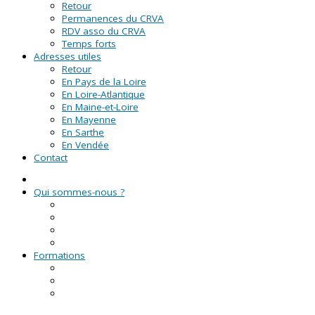
Retour
Permanences du CRVA
RDV asso du CRVA
Temps forts
Adresses utiles
Retour
En Pays de la Loire
En Loire-Atlantique
En Maine-et-Loire
En Mayenne
En Sarthe
En Vendée
Contact
Qui sommes-nous ?
La Ligue de l'enseignement
Le CRVA des Pays de la Loire
GUID'ASSO
L'équipe
Formations
Formation Lire et Faire Lire
Formation des bénévoles associatifs
Le Certificat de Formation à la Gestion Associative
(CFGA)