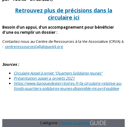
Retrouvez plus de précisions dans la
circulaire ici
Besoin d’un appui, d’un accompagnement pour bénéficier
d'une ou remplir un dossier :
Contactez nous au Centre de Ressources à la Vie Associative (CRVA) à
:
centreressources[a]laligue44.org
Sources :
Circulaire Appel à projet "Quartiers Solidaires Jeunes"
Présentation appel a projets 2021
https://www.banquedesterritoires.fr/la-circulaire-relative-au-
fonds-quartiers-solidaires-jeunes-disponible-mi-avril-publiee
GUIDE
Imprimer
E-mail
Catégorie :
Appels à projets