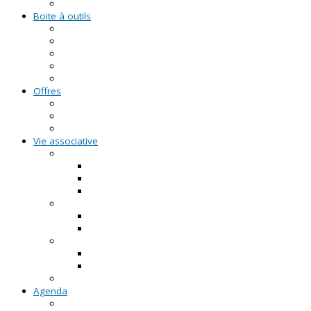
Formations civiques et citoyennes (FCC)
Boite à outils
Fiches pratiques
Documents types
Guide Pratique de l'Association
FAQ - Questions/Réponses
Location d'outils pédagogiques
Offres
Emplois
Missions de services civiques
Stages
Vie associative
On créé notre asso
Comment faire ?
Le projet associatif
Les documents types
On gère notre asso
Actualités
Notre accompagnement à la gestion
On emploie dans notre asso
Actualités sur l'emploi
Notre accompagnement à l'emploi
Appels à projets
Agenda
Permanences du CRVA