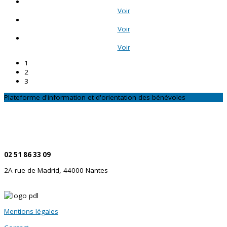
Voir
Voir
Voir
1
2
3
Plateforme d'information et d'orientation des bénévoles
CONTACTEZ-NOUS
Par téléphone
02 51 86 33 09
2A rue de Madrid, 44000 Nantes
Mentions légales