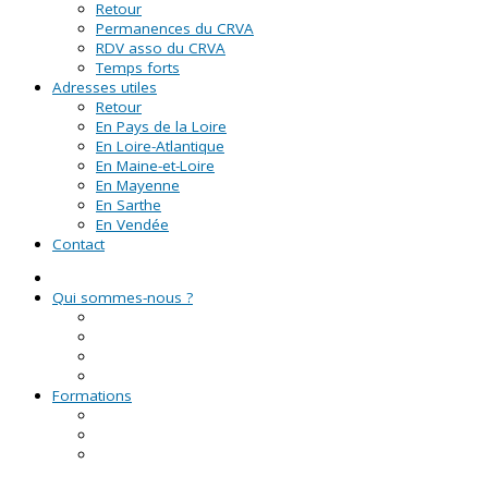
Retour
Permanences du CRVA
RDV asso du CRVA
Temps forts
Adresses utiles
Retour
En Pays de la Loire
En Loire-Atlantique
En Maine-et-Loire
En Mayenne
En Sarthe
En Vendée
Contact
Qui sommes-nous ?
La Ligue de l'enseignement
Le CRVA des Pays de la Loire
GUID'ASSO
L'équipe
Formations
Formation Lire et Faire Lire
Formation des bénévoles associatifs
Le Certificat de Formation à la Gestion Associative
(CFGA)