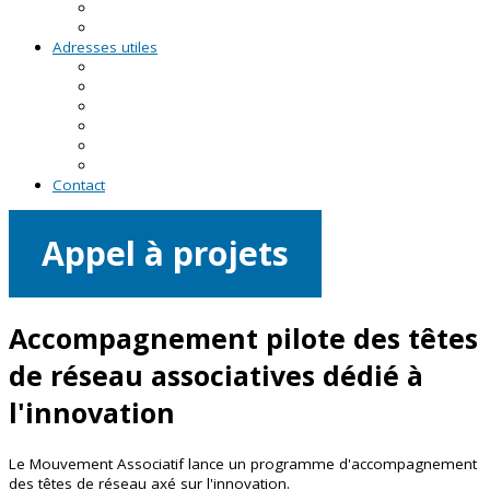
RDV asso du CRVA
Temps forts
Adresses utiles
En Pays de la Loire
En Loire-Atlantique
En Maine-et-Loire
En Mayenne
En Sarthe
En Vendée
Contact
Appel à projets
Accompagnement pilote des têtes
de réseau associatives dédié à
l'innovation
Le Mouvement Associatif lance un programme d'accompagnement
des têtes de réseau axé sur l'innovation.