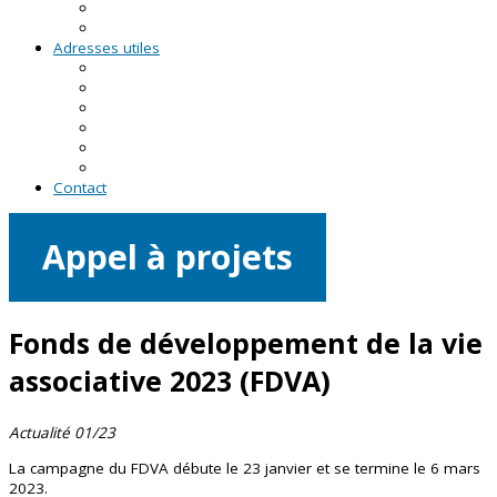
RDV asso du CRVA
Temps forts
Adresses utiles
En Pays de la Loire
En Loire-Atlantique
En Maine-et-Loire
En Mayenne
En Sarthe
En Vendée
Contact
Appel à projets
Fonds de développement de la vie
associative 2023 (FDVA)
Actualité 01/23
La campagne du FDVA débute le 23 janvier et se termine le 6 mars
2023.