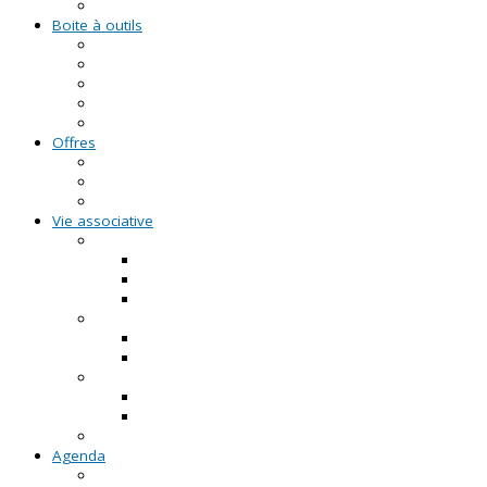
Formations civiques et citoyennes (FCC)
Boite à outils
Fiches pratiques
Documents types
Guide Pratique de l'Association
FAQ - Questions/Réponses
Location d'outils pédagogiques
Offres
Emplois
Missions de services civiques
Stages
Vie associative
On créé notre asso
Comment faire ?
Le projet associatif
Les documents types
On gère notre asso
Actualités
Notre accompagnement à la gestion
On emploie dans notre asso
Actualités sur l'emploi
Notre accompagnement à l'emploi
Appels à projets
Agenda
Permanences du CRVA