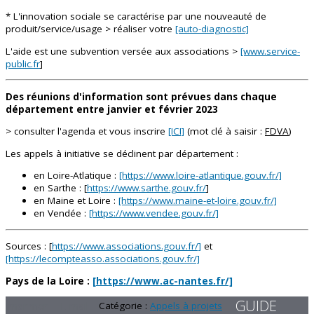
* L'innovation sociale se caractérise par une nouveauté de
produit/service/usage > réaliser votre
[auto-diagnostic]
L'aide est une subvention versée aux associations >
[www.service-
public.fr
]
Des réunions d'information sont prévues dans chaque
département entre janvier et février 2023
> consulter l'agenda et vous inscrire
[ICI]
(mot clé à saisir :
FDVA
)
Les appels à initiative se déclinent par département :
en Loire-Atlatique :
[https://www.loire-atlantique.gouv.fr/]
en Sarthe : [
https://www.sarthe.gouv.fr/
]
en Maine et Loire :
[https://www.maine-et-loire.gouv.fr/]
en Vendée :
[https://www.vendee.gouv.fr/]
Sources : [
https://www.associations.gouv.fr/]
et
[https://lecompteasso.associations.gouv.fr/]
Pays de la Loire :
[https://www.ac-nantes.fr/]
GUIDE
Imprimer
E-mail
Catégorie :
Appels à projets