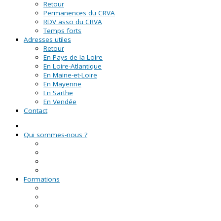
Retour
Permanences du CRVA
RDV asso du CRVA
Temps forts
Adresses utiles
Retour
En Pays de la Loire
En Loire-Atlantique
En Maine-et-Loire
En Mayenne
En Sarthe
En Vendée
Contact
Qui sommes-nous ?
La Ligue de l'enseignement
Le CRVA des Pays de la Loire
GUID'ASSO
L'équipe
Formations
Formation Lire et Faire Lire
Formation des bénévoles associatifs
Le Certificat de Formation à la Gestion Associative
(CFGA)