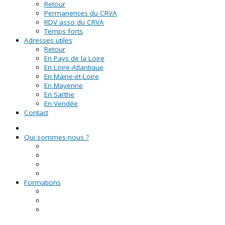
Retour
Permanences du CRVA
RDV asso du CRVA
Temps forts
Adresses utiles
Retour
En Pays de la Loire
En Loire-Atlantique
En Maine-et-Loire
En Mayenne
En Sarthe
En Vendée
Contact
Qui sommes-nous ?
La Ligue de l'enseignement
Le CRVA des Pays de la Loire
GUID'ASSO
L'équipe
Formations
Formation Lire et Faire Lire
Formation des bénévoles associatifs
Le Certificat de Formation à la Gestion Associative
(CFGA)