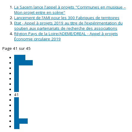
La Sacem lance l'appel à projets "Communes en musique –
Mon projet entre en scène"
Lancement de l’AMI pour les 300 Fabriques de territoires
Etat - Appel à projets 2019 au titre de l’expérimentation du
soutien aux partenariats de recherche des associations
Région Pays de la Loire/ADEME/DREAL - Appel à projets
Économie circulaire 2019
Page 41 sur 45
Début
Précédent
36
37
38
39
40
41
42
43
44
45
Suivant
Fin