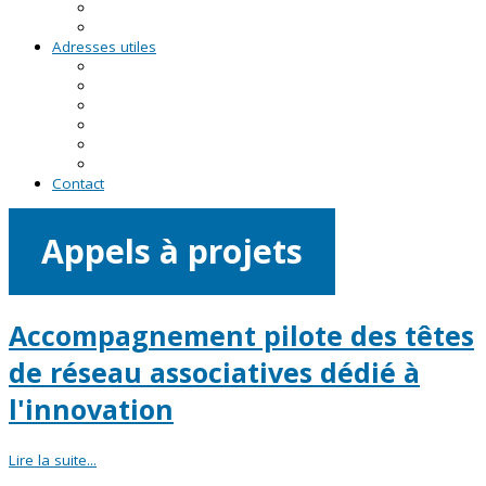
RDV asso du CRVA
Temps forts
Adresses utiles
En Pays de la Loire
En Loire-Atlantique
En Maine-et-Loire
En Mayenne
En Sarthe
En Vendée
Contact
Appels à projets
Accompagnement pilote des têtes
de réseau associatives dédié à
l'innovation
Lire la suite...