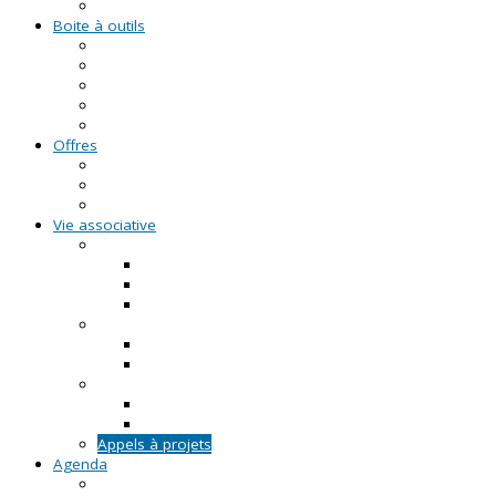
Formations civiques et citoyennes (FCC)
Boite à outils
Fiches pratiques
Documents types
Guide Pratique de l'Association
FAQ - Questions/Réponses
Location d'outils pédagogiques
Offres
Emplois
Missions de services civiques
Stages
Vie associative
On créé notre asso
Comment faire ?
Le projet associatif
Les documents types
On gère notre asso
Actualités
Notre accompagnement à la gestion
On emploie dans notre asso
Actualités sur l'emploi
Notre accompagnement à l'emploi
Appels à projets
Agenda
Permanences du CRVA