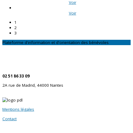
Voir
Voir
1
2
3
Plateforme d'information et d'orientation des bénévoles
CONTACTEZ-NOUS
Par téléphone
02 51 86 33 09
2A rue de Madrid, 44000 Nantes
Mentions légales
Contact
SITES PARTENAIRES