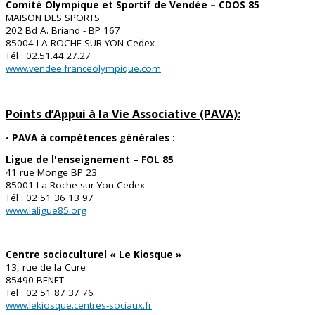
Comité Olympique et Sportif de Vendée – CDOS 85
MAISON DES SPORTS
202 Bd A. Briand - BP 167
85004 LA ROCHE SUR YON Cedex
Tél : 02.51.44.27.27
www.vendee.franceolympique.com
Points d’Appui à la Vie Associative (PAVA):
•
PAVA à compétences générales :
Ligue de l'enseignement – FOL 85
41 rue Monge BP 23
85001 La Roche-sur-Yon Cedex
Tél : 02 51 36 13 97
www.laligue85.org
Centre socioculturel « Le Kiosque »
13, rue de la Cure
85490 BENET
Tel : 02 51 87 37 76
www.lekiosque.centres-sociaux.fr