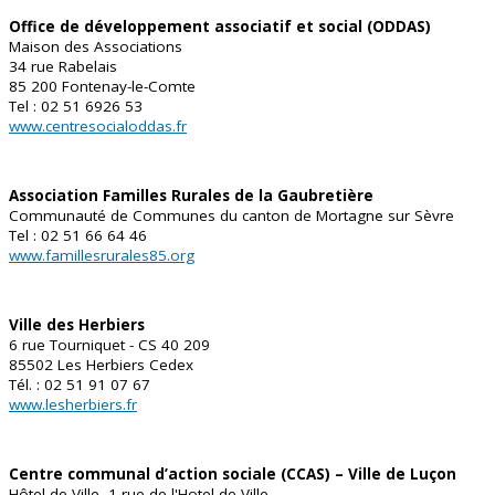
Office de développement associatif et social (ODDAS)
Maison des Associations
34 rue Rabelais
85 200 Fontenay-le-Comte
Tel : 02 51 6926 53
www.centresocialoddas.fr
Association Familles Rurales de la Gaubretière
Communauté de Communes du canton de Mortagne sur Sèvre
Tel : 02 51 66 64 46
www.famillesrurales85.org
Ville des Herbiers
6 rue Tourniquet - CS 40 209
85502 Les Herbiers Cedex
Tél. : 02 51 91 07 67
www.lesherbiers.fr
Centre communal d’action sociale (CCAS) – Ville de Luçon
Hôtel de Ville, 1 rue de l'Hotel de Ville