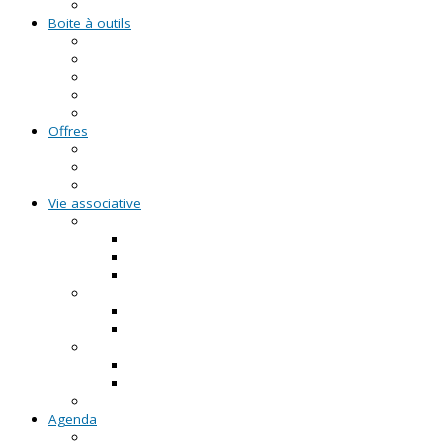
Formations civiques et citoyennes (FCC)
Boite à outils
Fiches pratiques
Documents types
Guide Pratique de l'Association
FAQ - Questions/Réponses
Location d'outils pédagogiques
Offres
Emplois
Missions de services civiques
Stages
Vie associative
On créé notre asso
Comment faire ?
Le projet associatif
Les documents types
On gère notre asso
Actualités
Notre accompagnement à la gestion
On emploie dans notre asso
Actualités sur l'emploi
Notre accompagnement à l'emploi
Appels à projets
Agenda
Permanences du CRVA