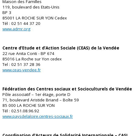
Maison des Familles
119, boulevard des Etats-Unis
BP 3
85001 LA ROCHE SUR YON Cedex
Tél : 02 51 44 37 20
www.admr.org
Centre d’Etude et d’Action Sociale (CEAS) de la Vendée
22 rue Anita Conti - BP 674
85016 La Roche sur Yon cedex
Tel : 02 51 37 28 36
www.ceas-vendee.fr
Fédération des Centres sociaux et Socioculturels de Vendée
Pôle associatif – 1er étage, porte D
71, boulevard Aristide Briand – Boîte 59
85 000 LA ROCHE SUR YON
Tél : 02.51.08.96.92
www.paysdelaloire.centres-sociaux.fr
Coordination d’Acteurs de Solidarité Internationale – CASI