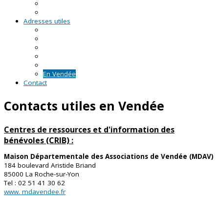
RDV asso du CRVA
Temps forts
Adresses utiles
En Pays de la Loire
En Loire-Atlantique
En Maine-et-Loire
En Mayenne
En Sarthe
En Vendée
Contact
Contacts utiles en Vendée
Centres de ressources et d'information des
bénévoles (CRIB) :
Maison Départementale des Associations de Vendée (MDAV)
184 boulevard Aristide Briand
85000 La Roche-sur-Yon
Tel : 02 51 41 30 62
www. mdavendee.fr