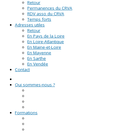
Retour
Permanences du CRVA
RDV asso du CRVA
Temps forts
Adresses utiles
Retour
En Pays de la Loire
En Loire-Atlantique
En Maine-et-Loire
En Mayenne
En Sarthe
En Vendée
Contact
Qui sommes-nous ?
La Ligue de l'enseignement
Le CRVA des Pays de la Loire
GUID'ASSO
L'équipe
Formations
Formation Lire et Faire Lire
Formation des bénévoles associatifs
Le Certificat de Formation à la Gestion Associative
(CFGA)