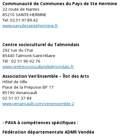
Communauté de Communes du Pays de Ste Hermine
22 route de Nantes
85210 SAINTE-HERMINE
Tel: 02.51.97.89.42
www.paysdesaintehermine.fr
Centre socioculturel du Talmondais
292 rue du Chai
85440 Talmont-Saint-Hilaire
Tél : 02 51 96 02 76
www.centresociocultureltalmondais.fr
Association Ven’Ensemble – Îlot des Arts
Hôtel de Ville
Place de la Prépoise BP 17
85190 Venansault
02 51 07 37 84
www.venansault.com/venensemble-2
•
PAVA à compétences spécifiques :
Fédération départementale ADMR Vendée