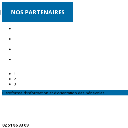
NOS PARTENAIRES
1
2
3
Plateforme d'information et d'orientation des bénévoles
CONTACTEZ-NOUS
Par téléphone
02 51 86 33 09