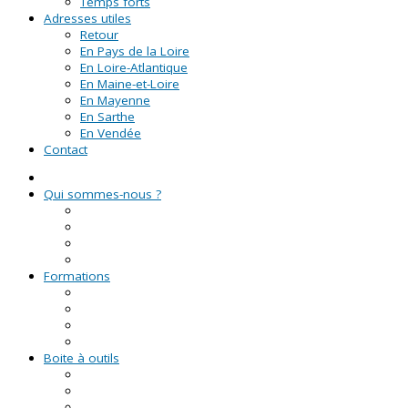
Temps forts
Adresses utiles
Retour
En Pays de la Loire
En Loire-Atlantique
En Maine-et-Loire
En Mayenne
En Sarthe
En Vendée
Contact
Qui sommes-nous ?
La Ligue de l'enseignement
Le CRVA des Pays de la Loire
GUID'ASSO
L'équipe
Formations
Formation Lire et Faire Lire
Formation des bénévoles associatifs
Le Certificat de Formation à la Gestion Associative (CFGA
Formations civiques et citoyennes (FCC)
Boite à outils
Fiches pratiques
Documents types
Guide Pratique de l'Association