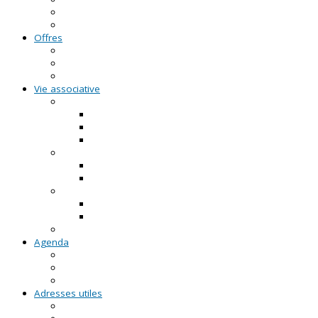
FAQ - Questions/Réponses
Location d'outils pédagogiques
Offres
Emplois
Missions de services civiques
Stages
Vie associative
On créé notre asso
Comment faire ?
Le projet associatif
Les documents types
On gère notre asso
Actualités
Notre accompagnement à la gestion
On emploie dans notre asso
Actualités sur l'emploi
Notre accompagnement à l'emploi
Appels à projets
Agenda
Permanences du CRVA
RDV asso du CRVA
Temps forts
Adresses utiles
En Pays de la Loire