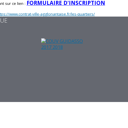
FORMULAIRE D'INSCRIPTION
nt sur ce lien :
ttps://www.contrat-ville-agglonantaise.fr/les-quartiers/
QUE