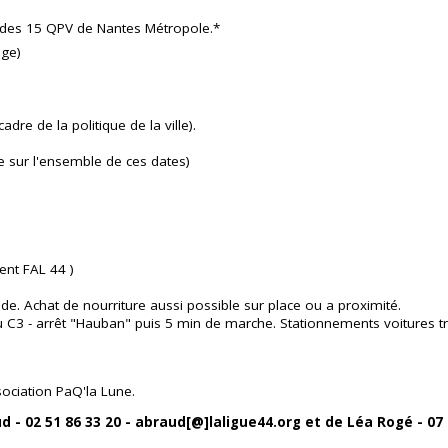
'un des 15 QPV de Nantes Métropole.*
age)
dre de la politique de la ville).
e sur l'ensemble de ces dates)
ent FAL 44 )
de. Achat de nourriture aussi possible sur place ou a proximité.
ou C3 - arrêt "Hauban" puis 5 min de marche. Stationnements voitures tr
sociation PaQ'la Lune.
d - 02 51 86 33 20 - abraud[@]laligue44.org et de Léa Rogé - 07 