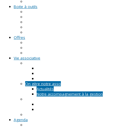
Formations civiques et citoyennes (FCC)
Boite à outils
Fiches pratiques
Documents types
Guide Pratique de l'Association
FAQ - Questions/Réponses
Location d'outils pédagogiques
Offres
Emplois
Missions de services civiques
Stages
Vie associative
On créé notre asso
Comment faire ?
Le projet associatif
Les documents types
On gère notre asso
Actualités
Notre accompagnement à la gestion
On emploie dans notre asso
Actualités sur l'emploi
Notre accompagnement à l'emploi
Appels à projets
Agenda
Permanences du CRVA