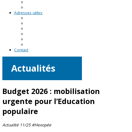
RDV asso du CRVA
Temps forts
Adresses utiles
En Pays de la Loire
En Loire-Atlantique
En Maine-et-Loire
En Mayenne
En Sarthe
En Vendée
Contact
Actualités
Budget 2026 : mobilisation
urgente pour l’Education
populaire
Actualité 11/25 #Hexopée