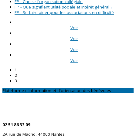
FP - Choisir l'organisation collégiale
FP - Que signifient utilité sociale et intérêt général ?
FP - Se faire aider pour les associations en difficulté
Voir
Voir
Voir
Voir
1
2
3
Plateforme d'information et d'orientation des bénévoles
CONTACTEZ-NOUS
Par téléphone
02 51 86 33 09
2A rue de Madrid, 44000 Nantes