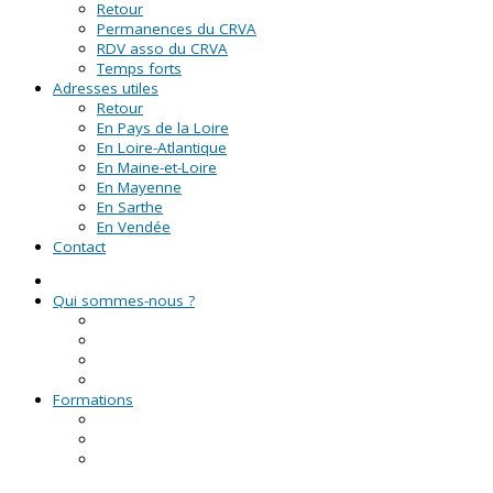
Retour
Permanences du CRVA
RDV asso du CRVA
Temps forts
Adresses utiles
Retour
En Pays de la Loire
En Loire-Atlantique
En Maine-et-Loire
En Mayenne
En Sarthe
En Vendée
Contact
Qui sommes-nous ?
La Ligue de l'enseignement
Le CRVA des Pays de la Loire
GUID'ASSO
L'équipe
Formations
Formation Lire et Faire Lire
Formation des bénévoles associatifs
Le Certificat de Formation à la Gestion Associative
(CFGA)