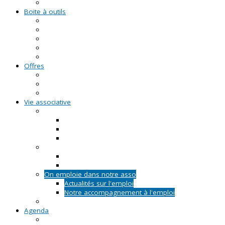
Formations civiques et citoyennes (FCC)
Boite à outils
Fiches pratiques
Documents types
Guide Pratique de l'Association
FAQ - Questions/Réponses
Location d'outils pédagogiques
Offres
Emplois
Missions de services civiques
Stages
Vie associative
On créé notre asso
Comment faire ?
Le projet associatif
Les documents types
On gère notre asso
Actualités
Notre accompagnement à la gestion
On emploie dans notre asso
Actualités sur l'emploi
Notre accompagnement à l'emploi
Appels à projets
Agenda
Permanences du CRVA