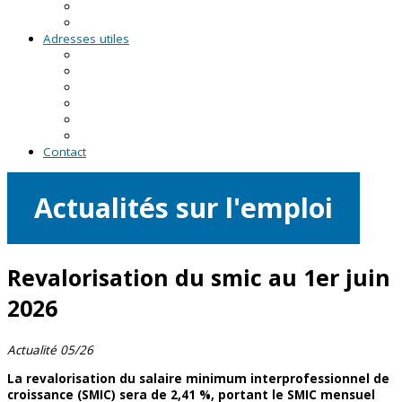
RDV asso du CRVA
Temps forts
Adresses utiles
En Pays de la Loire
En Loire-Atlantique
En Maine-et-Loire
En Mayenne
En Sarthe
En Vendée
Contact
Actualités sur l'emploi
Revalorisation du smic au 1er juin
2026
Actualité 05/26
La revalorisation du salaire minimum interprofessionnel de
croissance (SMIC) sera de 2,41 %, portant le SMIC mensuel