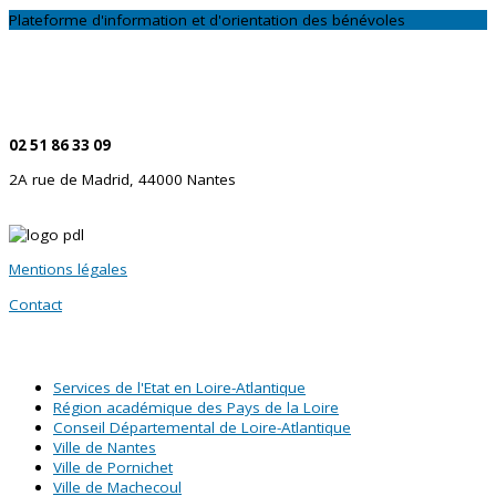
Plateforme d'information et d'orientation des bénévoles
CONTACTEZ-NOUS
Par téléphone
02 51 86 33 09
2A rue de Madrid, 44000 Nantes
Mentions légales
Contact
SITES PARTENAIRES
Services de l'Etat en Loire-Atlantique
Région académique des Pays de la Loire
Conseil Départemental de Loire-Atlantique
Ville de Nantes
Ville de Pornichet
Ville de Machecoul