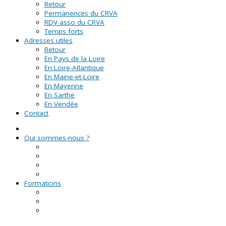
Retour
Permanences du CRVA
RDV asso du CRVA
Temps forts
Adresses utiles
Retour
En Pays de la Loire
En Loire-Atlantique
En Maine-et-Loire
En Mayenne
En Sarthe
En Vendée
Contact
Qui sommes-nous ?
La Ligue de l'enseignement
Le CRVA des Pays de la Loire
GUID'ASSO
L'équipe
Formations
Formation Lire et Faire Lire
Formation des bénévoles associatifs
Le Certificat de Formation à la Gestion Associative
(CFGA)