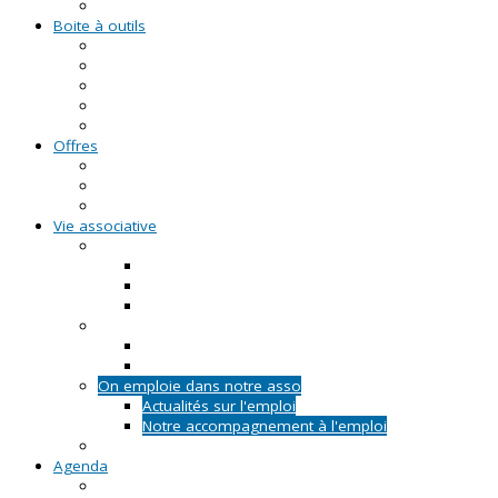
Formations civiques et citoyennes (FCC)
Boite à outils
Fiches pratiques
Documents types
Guide Pratique de l'Association
FAQ - Questions/Réponses
Location d'outils pédagogiques
Offres
Emplois
Missions de services civiques
Stages
Vie associative
On créé notre asso
Comment faire ?
Le projet associatif
Les documents types
On gère notre asso
Actualités
Notre accompagnement à la gestion
On emploie dans notre asso
Actualités sur l'emploi
Notre accompagnement à l'emploi
Appels à projets
Agenda
Permanences du CRVA