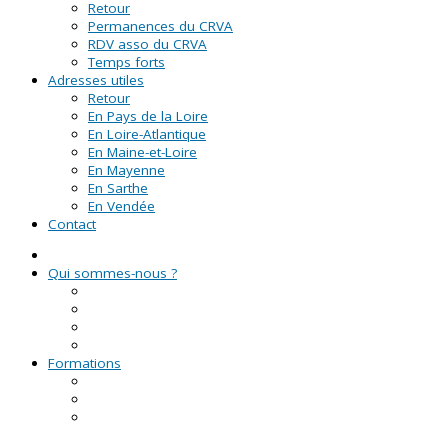
Retour
Permanences du CRVA
RDV asso du CRVA
Temps forts
Adresses utiles
Retour
En Pays de la Loire
En Loire-Atlantique
En Maine-et-Loire
En Mayenne
En Sarthe
En Vendée
Contact
Qui sommes-nous ?
La Ligue de l'enseignement
Le CRVA des Pays de la Loire
GUID'ASSO
L'équipe
Formations
Formation Lire et Faire Lire
Formation des bénévoles associatifs
Le Certificat de Formation à la Gestion Associative
(CFGA)