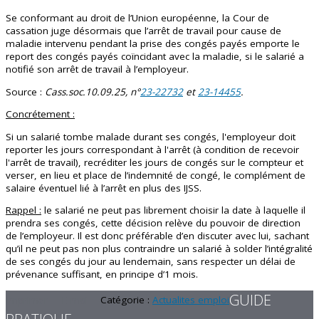
Se conformant au droit de l’Union européenne, la Cour de
cassation juge désormais que l’arrêt de travail pour cause de
maladie intervenu pendant la prise des congés payés emporte le
report des congés payés coïncidant avec la maladie, si le salarié a
notifié son arrêt de travail à l’employeur.
Source :
Cass.soc.10.09.25, n°
23-22732
et
23-14455
.
Concrétement :
Si un salarié tombe malade durant ses congés, l'employeur doit
reporter les jours correspondant à l'arrêt (à condition de recevoir
l'arrêt de travail), recréditer les jours de congés sur le compteur et
verser, en lieu et place de l’indemnité de congé, le complément de
salaire éventuel lié à l’arrêt en plus des IJSS.
Rappel :
le salarié ne peut pas librement choisir la date à laquelle il
prendra ses congés, cette décision relève du pouvoir de direction
de l’employeur. Il est donc préférable d’en discuter avec lui, sachant
qu’il ne peut pas non plus contraindre un salarié à solder l’intégralité
de ses congés du jour au lendemain, sans respecter un délai de
prévenance suffisant, en principe d’1 mois.
GUIDE
Imprimer
E-mail
Catégorie :
Actualites emploi