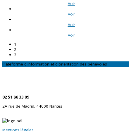
Voir
Voir
Voir
Voir
1
2
3
Plateforme d'information et d'orientation des bénévoles
CONTACTEZ-NOUS
Par téléphone
02 51 86 33 09
2A rue de Madrid, 44000 Nantes
Mentions légales