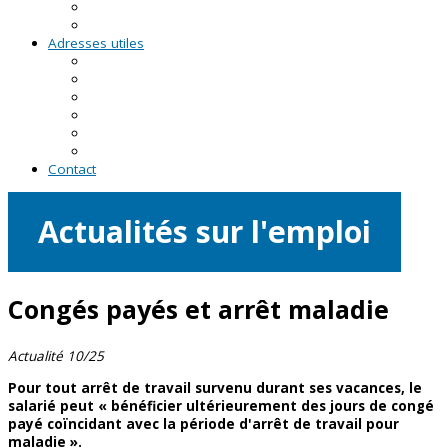
RDV asso du CRVA
Temps forts
Adresses utiles
En Pays de la Loire
En Loire-Atlantique
En Maine-et-Loire
En Mayenne
En Sarthe
En Vendée
Contact
Actualités sur l'emploi
Congés payés et arrêt maladie
Actualité 10/25
Pour tout arrêt de travail survenu durant ses vacances, le
salarié peut « bénéficier ultérieurement des jours de congé
payé coïncidant avec la période d'arrêt de travail pour
maladie ».