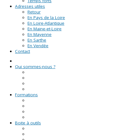
Temps forts
Adresses utiles
Retour
En Pays de la Loire
En Loire-Atlantique
En Maine-et-Loire
En Mayenne
En Sarthe
En Vendée
Contact
Qui sommes-nous ?
La Ligue de l'enseignement
Le CRVA des Pays de la Loire
GUID'ASSO
L'équipe
Formations
Formation Lire et Faire Lire
Formation des bénévoles associatifs
Le Certificat de Formation à la Gestion Associative (CFGA
Formations civiques et citoyennes (FCC)
Boite à outils
Fiches pratiques
Documents types
Guide Pratique de l'Association