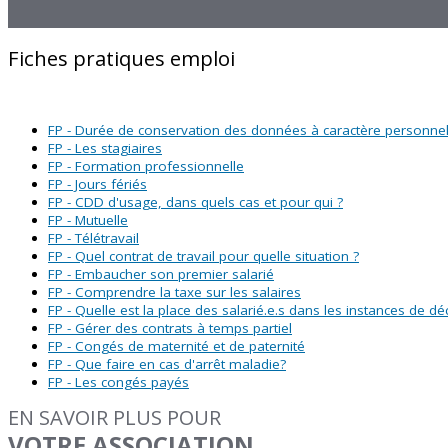
Fiches pratiques emploi
FP - Durée de conservation des données à caractère personne
FP - Les stagiaires
FP - Formation professionnelle
FP - Jours fériés
FP - CDD d'usage, dans quels cas et pour qui ?
FP - Mutuelle
FP - Télétravail
FP - Quel contrat de travail pour quelle situation ?
FP - Embaucher son premier salarié
FP - Comprendre la taxe sur les salaires
FP - Quelle est la place des salarié.e.s dans les instances de dé
FP - Gérer des contrats à temps partiel
FP - Congés de maternité et de paternité
FP - Que faire en cas d'arrêt maladie?
FP - Les congés payés
EN SAVOIR PLUS POUR
VOTRE ASSOCIATION