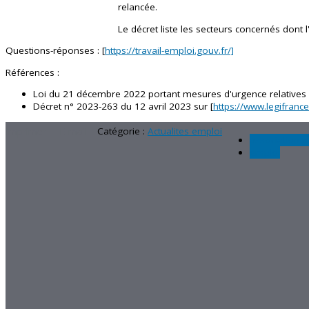
relancée.
Le décret liste les secteurs concernés dont l
Questions-réponses : [
https://travail-emploi.gouv.fr/]
Références :
Loi du 21 décembre 2022 portant mesures d'urgence relatives 
Décret n° 2023-263 du 12 avril 2023 sur [
https://www.legifrance
Imprimer
E-mail
Catégorie :
Actualites emploi
association 
emploi