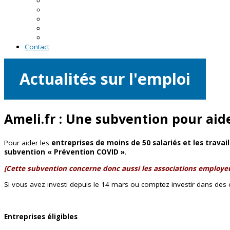
En Loire-Atlantique
En Maine-et-Loire
En Mayenne
En Sarthe
En Vendée
Contact
Actualités sur l'emploi
Ameli.fr : Une subvention pour aide
Pour aider les
entreprises de moins de 50 salariés et les trava
subvention « Prévention COVID »
.
[Cette subvention concerne donc aussi les associations employe
Si vous avez investi depuis le 14 mars ou comptez investir dans des 
Entreprises éligibles