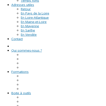
Temps forts
Adresses utiles
Retour
En Pays de la Loire
En Loire-Atlantique
En Maine-et-Loire
En Mayenne
En Sarthe
En Vendée
Contact
Qui sommes-nous ?
La Ligue de l'enseignement
Le CRVA des Pays de la Loire
GUID'ASSO
L'équipe
Formations
Formation Lire et Faire Lire
Formation des bénévoles associatifs
Le Certificat de Formation à la Gestion Associative (CFGA
Formations civiques et citoyennes (FCC)
Boite à outils
Fiches pratiques
Documents types
Guide Pratique de l'Association