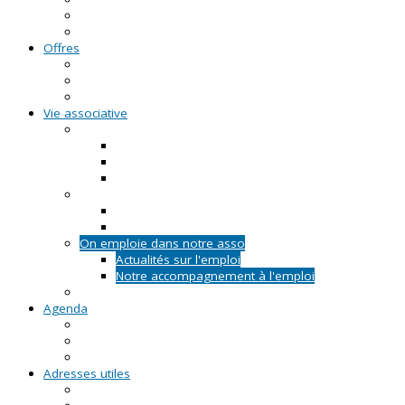
FAQ - Questions/Réponses
Location d'outils pédagogiques
Offres
Emplois
Missions de services civiques
Stages
Vie associative
On créé notre asso
Comment faire ?
Le projet associatif
Les documents types
On gère notre asso
Actualités
Notre accompagnement à la gestion
On emploie dans notre asso
Actualités sur l'emploi
Notre accompagnement à l'emploi
Appels à projets
Agenda
Permanences du CRVA
RDV asso du CRVA
Temps forts
Adresses utiles
En Pays de la Loire