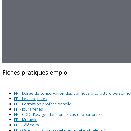
Fiches pratiques emploi
FP - Durée de conservation des données à caractère personne
FP - Les stagiaires
FP - Formation professionnelle
FP - Jours fériés
FP - CDD d'usage, dans quels cas et pour qui ?
FP - Mutuelle
FP - Télétravail
FP - Quel contrat de travail pour quelle situation ?