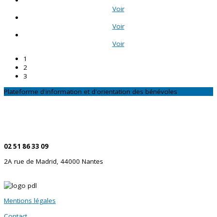
Voir
Voir
Voir
1
2
3
Plateforme d'information et d'orientation des bénévoles
CONTACTEZ-NOUS
Par téléphone
02 51 86 33 09
2A rue de Madrid, 44000 Nantes
Mentions légales
Contact