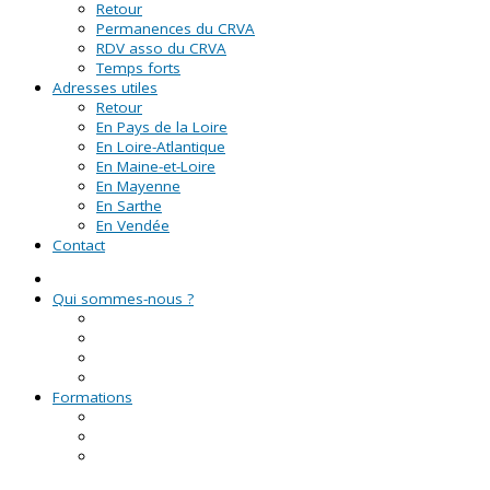
Retour
Permanences du CRVA
RDV asso du CRVA
Temps forts
Adresses utiles
Retour
En Pays de la Loire
En Loire-Atlantique
En Maine-et-Loire
En Mayenne
En Sarthe
En Vendée
Contact
Qui sommes-nous ?
La Ligue de l'enseignement
Le CRVA des Pays de la Loire
GUID'ASSO
L'équipe
Formations
Formation Lire et Faire Lire
Formation des bénévoles associatifs
Le Certificat de Formation à la Gestion Associative
(CFGA)