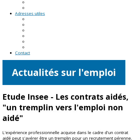
RDV asso du CRVA
Temps forts
Adresses utiles
En Pays de la Loire
En Loire-Atlantique
En Maine-et-Loire
En Mayenne
En Sarthe
En Vendée
Contact
Actualités sur l'emploi
Etude Insee - Les contrats aidés,
"un tremplin vers l'emploi non
aidé"
L'expérience professionnelle acquise dans le cadre d'un contrat
aidé peut s'avérer être un tremplin pour un recrutement pérenne.