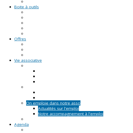
Formations civiques et citoyennes (FCC)
Boite à outils
Fiches pratiques
Documents types
Guide Pratique de l'Association
FAQ - Questions/Réponses
Location d'outils pédagogiques
Offres
Emplois
Missions de services civiques
Stages
Vie associative
On créé notre asso
Comment faire ?
Le projet associatif
Les documents types
On gère notre asso
Actualités
Notre accompagnement à la gestion
On emploie dans notre asso
Actualités sur l'emploi
Notre accompagnement à l'emploi
Appels à projets
Agenda
Permanences du CRVA